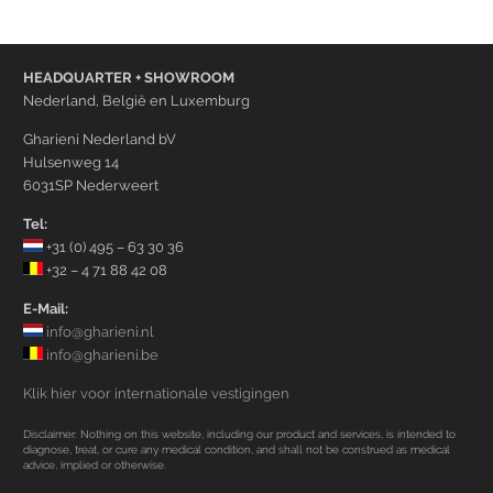
HEADQUARTER + SHOWROOM
Nederland, België en Luxemburg
Gharieni Nederland bV
Hulsenweg 14
6031SP Nederweert
Tel:
+31 (0) 495 – 63 30 36
+32 – 4 71 88 42 08
E-Mail:
info@gharieni.nl
info@gharieni.be
Klik hier voor internationale vestigingen
Disclaimer: Nothing on this website, including our product and services, is intended to
diagnose, treat, or cure any medical condition, and shall not be construed as medical
advice, implied or otherwise.