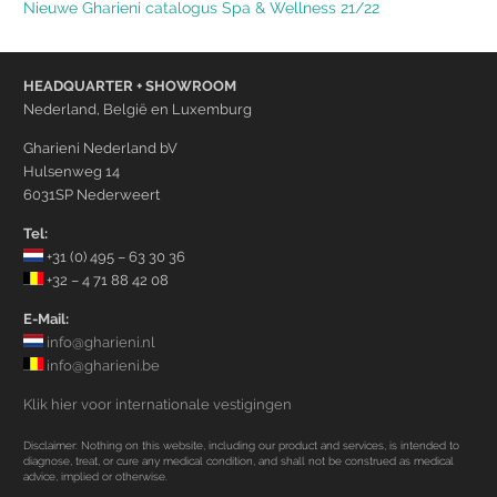
Nieuwe Gharieni catalogus Spa & Wellness 21/22
HEADQUARTER + SHOWROOM
Nederland, België en Luxemburg
Gharieni Nederland bV
Hulsenweg 14
6031SP Nederweert
Tel:
+31 (0) 495 – 63 30 36
+32 – 4 71 88 42 08
E-Mail:
info@gharieni.nl
info@gharieni.be
Klik hier voor internationale vestigingen
Disclaimer: Nothing on this website, including our product and services, is intended to
diagnose, treat, or cure any medical condition, and shall not be construed as medical
advice, implied or otherwise.