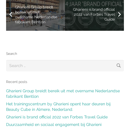
Gharieni Group breidt
Gharieni is brand official
bereik uit met
2022 van Forbes Travel
overname Nederlandse
Guide
fabrikant Bentlon
Search
Search
for:
Recent posts
Gharieni Group breidt bereik uit met overname Nederlandse
fabrikant Bentlon
Het trainingscentrum by Gharieni opent haar deuren bij
Beauty Cube in Almere, Nederland.
Gharieni is brand official 2022 van Forbes Travel Guide
Duurzaamheid en sociaal engagement bij Gharieni