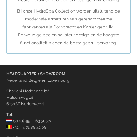
Bij onze HydroSpa Collection worden uitsluitend de
modernste armaturen van gerenommeerde
fabrikanten als Dornbracht en Kohler gebruikt.
Eenvoudige bediening, sterk design en de hoogste
functionaliteit bieden de beste gebruikservaring.
HEADQUARTER + SHOWROOM
Nederland, België en Luxemburg
Gharieni Nederland bV
Hulsenweg 14
6031SP Nederweert
Tel:
+31 (0) 495 – 63 30 36
+32 – 4 71 88 42 08