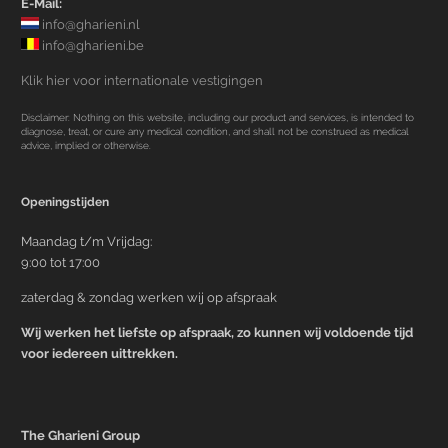
E-Mail:
info@gharieni.nl
info@gharieni.be
Klik hier voor internationale vestigingen
Disclaimer: Nothing on this website, including our product and services, is intended to
diagnose, treat, or cure any medical condition, and shall not be construed as medical
advice, implied or otherwise.
Openingstijden
Maandag t/m Vrijdag:
9:00 tot 17:00
zaterdag & zondag werken wij op afspraak
Wij werken het liefste op afspraak, zo kunnen wij voldoende tijd
voor iedereen uittrekken.
The Gharieni Group