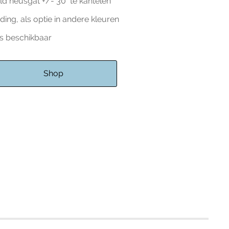
d neusgat +/- 30° te kantelen
ding, als optie in andere kleuren
es beschikbaar
Shop