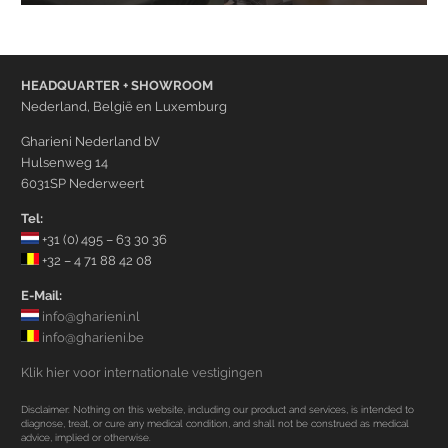
HEADQUARTER + SHOWROOM
Nederland, België en Luxemburg
Gharieni Nederland bV
Hulsenweg 14
6031SP Nederweert
Tel:
+31 (0) 495 – 63 30 36
+32 – 4 71 88 42 08
E-Mail:
info@gharieni.nl
info@gharieni.be
Klik hier voor internationale vestigingen
Disclaimer: Nothing on this website, including our product and services, is intended to
diagnose, treat, or cure any medical condition, and shall not be construed as medical
advice, implied or otherwise.