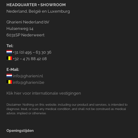
HEADQUARTER + SHOWROOM
Nederland, België en Luxemburg
Gharieni Nederland bV
Hulsenweg 14
6031SP Nederweert
Tel:
+31 (0) 495 – 63 30 36
+32 – 4 71 88 42 08
E-Mail:
info@gharieni.nl
info@gharieni.be
Klik hier voor internationale vestigingen
Disclaimer: Nothing on this website, including our product and services, is intended to
diagnose, treat, or cure any medical condition, and shall not be construed as medical
advice, implied or otherwise.
Openingstijden