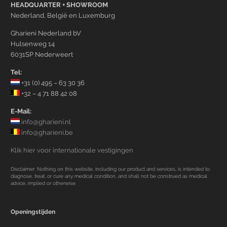
HEADQUARTER + SHOWROOM
Nederland, België en Luxemburg
Gharieni Nederland bV
Hulsenweg 14
6031SP Nederweert
Tel:
+31 (0) 495 – 63 30 36
+32 – 4 71 88 42 08
E-Mail:
info@gharieni.nl
info@gharieni.be
Klik hier voor internationale vestigingen
Disclaimer: Nothing on this website, including our product and services, is intended to
diagnose, treat, or cure any medical condition, and shall not be construed as medical
advice, implied or otherwise.
Openingstijden