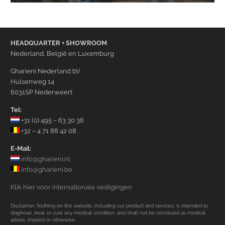
HEADQUARTER + SHOWROOM
Nederland, België en Luxemburg
Gharieni Nederland bV
Hulsenweg 14
6031SP Nederweert
Tel:
+31 (0) 495 – 63 30 36
+32 – 4 71 88 42 08
E-Mail:
info@gharieni.nl
info@gharieni.be
Klik hier voor internationale vestigingen
Disclaimer: Nothing on this website, including our product and services, is intended to
diagnose, treat, or cure any medical condition, and shall not be construed as medical
advice, implied or otherwise.