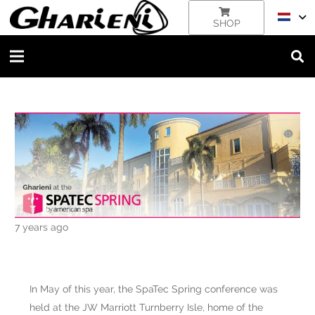
SHOP
7 years ago
In May of this year, the SpaTec Spring conference was
held at the JW Marriott Turnberry Isle, home of the