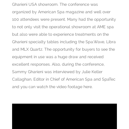
Gharieni USA showroom. The conference was
organized by American Spa magazine and well over
100 attendees were present. Many had the opportunity
to not only visit the operational showroom at AME spa
but also were able to experience treatments on the
Gharieni specialty tables including the Spa.Wave, Libra
and MLX Quartz. The opportunity for buyers to see the
equipment in use was a huge draw and received
excellent responses. Also, during the conference,
Sammy Gharieni was interviewed by Julie Keller
Callaghan, Editor in Chief of American Spa and SpaTec
and you can watch the video footage here.