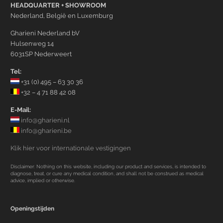
HEADQUARTER + SHOWROOM
Nederland, België en Luxemburg
Gharieni Nederland bV
Hulsenweg 14
6031SP Nederweert
Tel:
+31 (0) 495 – 63 30 36
+32 – 4 71 88 42 08
E-Mail:
info@gharieni.nl
info@gharieni.be
Klik hier voor internationale vestigingen
Disclaimer: Nothing on this website, including our product and services, is intended to
diagnose, treat, or cure any medical condition, and shall not be construed as medical
advice, implied or otherwise.
Openingstijden